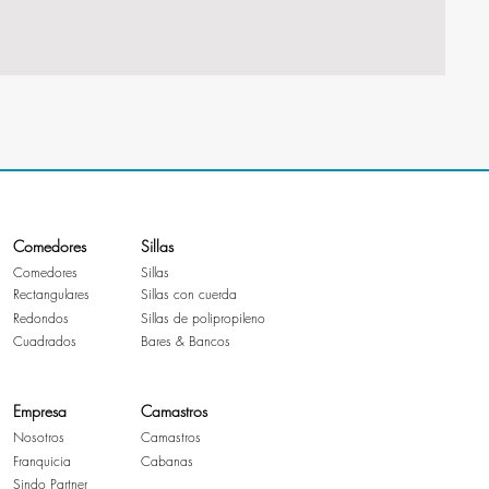
Comedores
Sillas
Comedores
Sillas
Rectangulares
Sillas con cuerda
Redondos
Sillas de polipropileno
Cuadrados
Bares & Bancos
Empresa
Camastros
Nosotros
Camastros
Franquicia
Cabanas
Sindo Partner