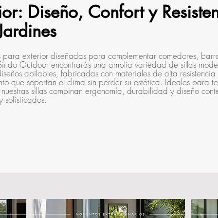
ior: Diseño, Confort y Resiste
Jardines
as para exterior diseñadas para complementar comedores, barra
En Sindo Outdoor encontrarás una amplia variedad de sillas mode
iseños apilables, fabricadas con materiales de alta resistencia
ento que soportan el clima sin perder su estética. Ideales para te
ty, nuestras sillas combinan ergonomía, durabilidad y diseño c
 sofisticados.