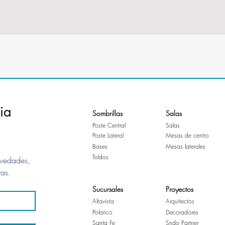
ia
Sombrillas
Salas
Poste Central
Salas
Poste Lateral
Mesas de centro
Bases
Mesas laterales
Toldos
vedades, 
vas.
Sucursales
Proyectos
Altavista
Arquitectos
Polanco
Decoradores
Santa Fe
Sndo Partner