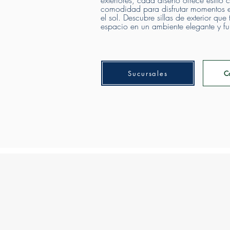
exteriores, cada diseño ofrece estilo
comodidad para disfrutar momentos e
el sol. ​Descubre sillas de exterior que
espacio en un ambiente elegante y fu
Sucursales
C