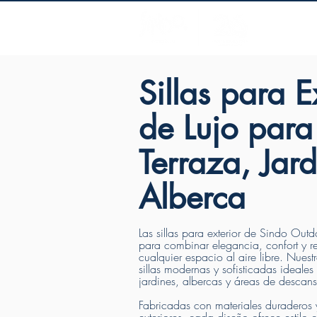
mueble
Sillas para E
de Lujo para
Terraza, Jard
Alberca
Las sillas para exterior de Sindo Out
para combinar elegancia, confort y re
cualquier espacio al aire libre. Nuest
sillas modernas y sofisticadas ideales
jardines, albercas y áreas de descan
Fabricadas con materiales duraderos