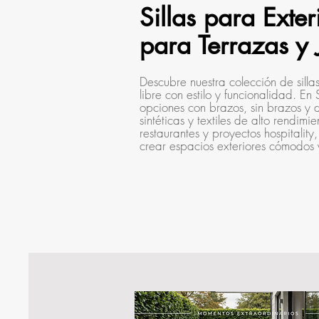
Sillas para Exter
para Terrazas y 
Descubre nuestra colección de sill
libre con estilo y funcionalidad. 
opciones con brazos, sin brazos y d
sintéticas y textiles de alto rendimi
restaurantes y proyectos hospitali
crear espacios exteriores cómodos y