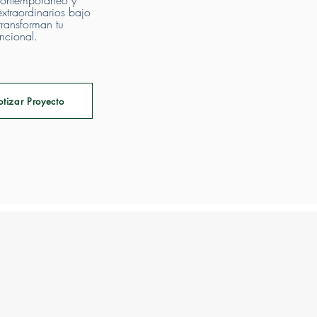
 contemporáneo y
xtraordinarios bajo
 transforman tu
ncional.
otizar Proyecto