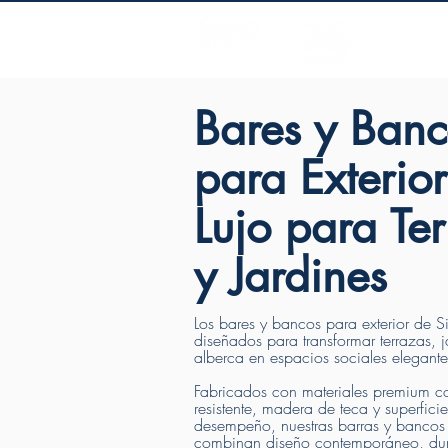
mueble
Bares y Banc
para Exterio
Lujo para Te
y Jardines
Los bares y bancos para exterior de 
diseñados para transformar terrazas, j
alberca en espacios sociales elegante
Fabricados con materiales premium c
resistente, madera de teca y superficie
desempeño, nuestras barras y bancos 
combinan diseño contemporáneo, dur