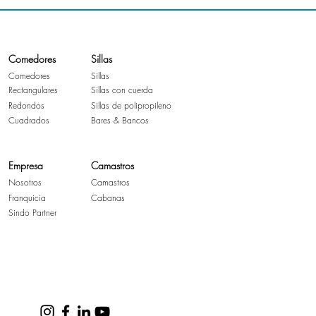
Comedores
Sillas
Comedores
Sillas
Rectangulares
Sillas con cuerda
Redondos
Sillas de polipropileno
Cuadrados
Bares & Bancos
Empresa
Camastros
Nosotros
Camastros
Franquicia
Cabanas
Sindo Partner