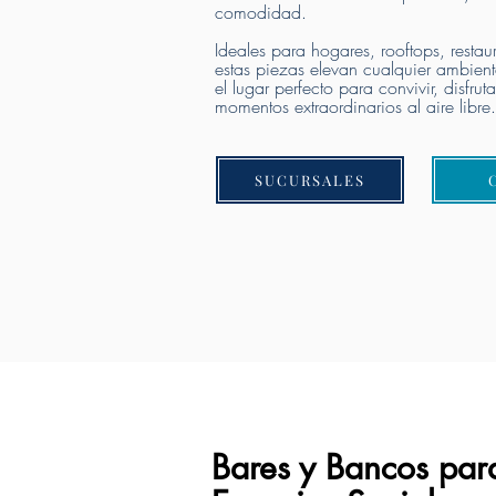
comodidad.
Ideales para hogares, rooftops, restaur
estas piezas elevan cualquier ambient
el lugar perfecto para convivir, disfrut
momentos extraordinarios al aire libre.
SUCURSALES
Coti
Bares y Bancos para