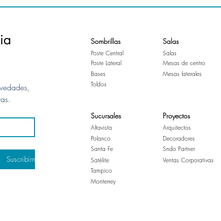
ia
Sombrillas
Salas
Poste Central
Salas
Poste Lateral
Mesas de centro
Bases
Mesas laterales
Toldos
vedades, 
vas.
Sucursales
Proyectos
Altavista
Arquitectos
Polanco
Decoradores
Santa Fe
Sndo Partner
Suscribirme
Satélite
Ventas Corporativas
Tampico
Monterrey