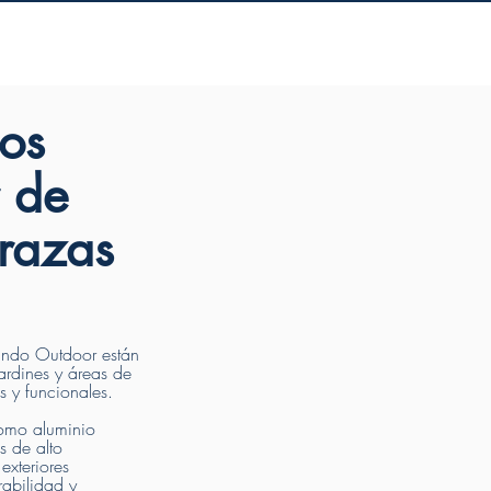
s
sombrillas
proyectos
os
r de
rrazas
Sindo Outdoor están
ardines y áreas de
s y funcionales.
omo aluminio
s de alto
exteriores
abilidad y