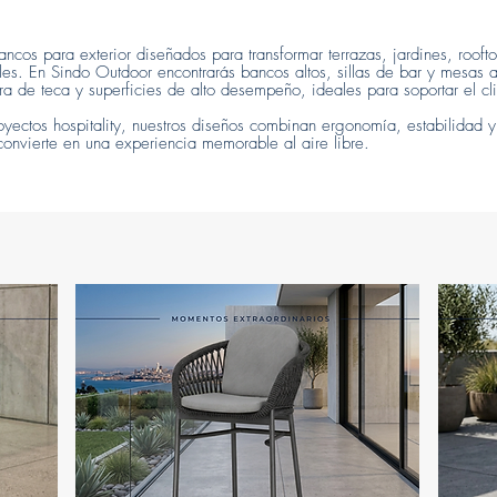
ncos para exterior diseñados para transformar terrazas, jardines, rooft
ales. En Sindo Outdoor encontrarás bancos altos, sillas de bar y mesas a
 de teca y superficies de alto desempeño, ideales para soportar el cli
royectos hospitality, nuestros diseños combinan ergonomía, estabilidad 
onvierte en una experiencia memorable al aire libre.