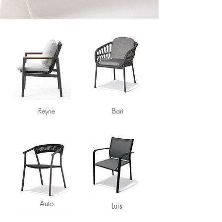
Reyne
Bari
Auto
Luis