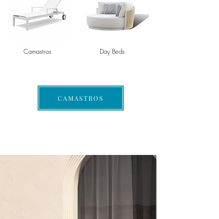
Camastros
Day Beds
CAMASTROS